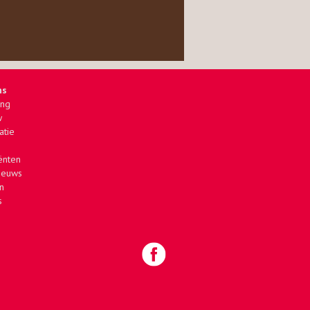
ns
ng
w
atie
ënten
nieuws
n
s