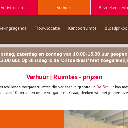
Activiteiten
Verhuur
Bezoekerscent
oekingsagenda
Trouwlocatie
Kantoorruimte
Bloedprikpo
insdag, zaterdag en zondag van 10.00-13.00 uur geope
12.00 uur. Op dinsdag is de 'Ontdekkast' niet toegankelijk
Verhuur | Ruimtes - prijzen
rschillende vergaderruimtes die variëren in grootte. In
De Schuur
kan met
teit van 10 personen om te vergaderen. Graag denken we met je mee over