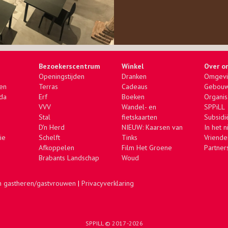
Bezoekerscentrum
Winkel
Over o
Openingstijden
Dranken
Omgevi
zen
Terras
Cadeaus
Gebou
da
Erf
Boeken
Organis
VVV
Wandel- en
SPPiLL
Stal
fietskaarten
Subsidi
D'n Herd
NIEUW: Kaarsen van
In het 
ie
Schelft
Tinks
Vriende
Afkoppelen
Film Het Groene
Partner
Brabants Landschap
Woud
n gastheren/gastvrouwen
|
Privacyverklaring
SPPILL
©
2017 -2026