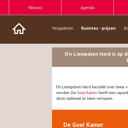
Nieuws
Agenda
Vergaderen
Ruimtes - prijzen
B
D'n Liempdsen Herd is op d
D'n Liempdsen Herd beschikt over twee ve
worden. De
Goei Kamer
heeft een capaci
deze optimaal te laten verlopen.
De Goei Kamer