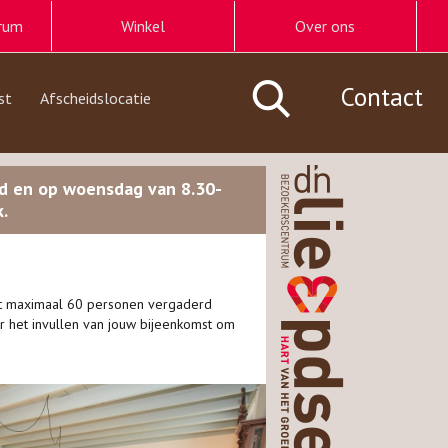
rum
Winkel
Over ons
Contact
st
Afscheidslocatie
nd en op woensdag van 8.30-
.
 maximaal 60 personen vergaderd
 het invullen van jouw bijeenkomst om