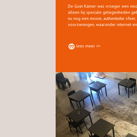
De Goei Kamer was vroeger een woon
alleen bij speciale gelegenheden ge
nu nog een mooie, authentieke sfeer
voorzieningen, waaronder internet en
lees meer >>