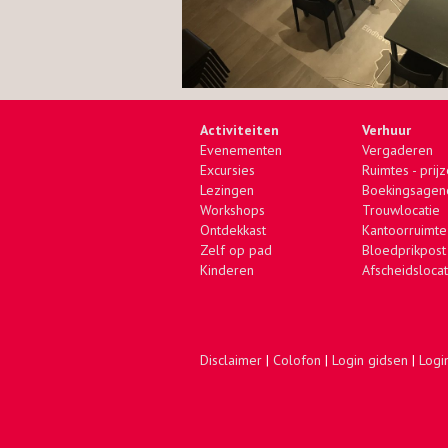
Activiteiten
Verhuur
Evenementen
Vergaderen
Excursies
Ruimtes - prij
Lezingen
Boekingsagen
Workshops
Trouwlocatie
Ontdekkast
Kantoorruimte
Zelf op pad
Bloedprikpost
Kinderen
Afscheidslocat
Disclaimer
|
Colofon
|
Login gidsen
|
Logi