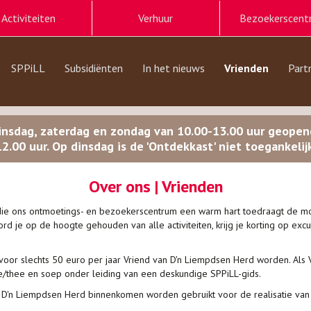
Activiteiten
Verhuur
Bezoekerscent
SPPiLL
Subsidiënten
In het nieuws
Vrienden
Part
insdag, zaterdag en zondag van 10.00-13.00 uur geope
12.00 uur. Op dinsdag is de 'Ontdekkast' niet toegankelijk
Over ons | Vrienden
ie ons ontmoetings- en bezoekerscentrum een warm hart toedraagt de mog
d je op de hoogte gehouden van alle activiteiten, krijg je korting op excu
 voor slechts 50 euro per jaar Vriend van D'n Liempdsen Herd worden. Als
e/thee en soep onder leiding van een deskundige SPPiLL-gids.
n D'n Liempdsen Herd binnenkomen worden gebruikt voor de realisatie van