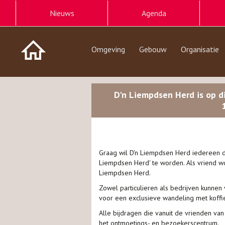
Nieuws
Agenda
Omgeving
Gebouw
Organisatie
D'n Liempdsen Herd is op d
Graag wil D'n Liempdsen Herd iedereen d
Liempdsen Herd' te worden. Als vriend wor
Liempdsen Herd.
Zowel particulieren als bedrijven kunnen
voor een exclusieve wandeling met koffi
Alle bijdragen die vanuit de vrienden va
het ontmoetings- en bezoekerscentrum.