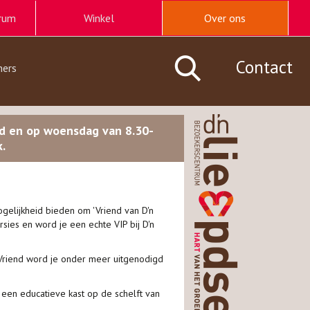
rum
Winkel
Over ons
Contact
ners
nd en op woensdag van 8.30-
.
elijkheid bieden om 'Vriend van D'n
rsies en word je een echte VIP bij D'n
 Vriend word je onder meer uitgenodigd
 een educatieve kast op de schelft van