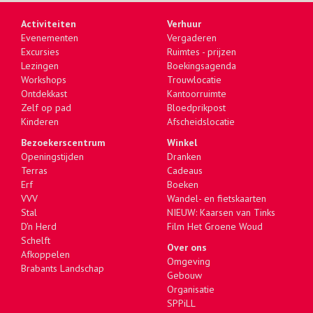
Activiteiten
Verhuur
Evenementen
Vergaderen
Excursies
Ruimtes - prijzen
Lezingen
Boekingsagenda
Workshops
Trouwlocatie
Ontdekkast
Kantoorruimte
Zelf op pad
Bloedprikpost
Kinderen
Afscheidslocatie
Bezoekerscentrum
Winkel
Openingstijden
Dranken
Terras
Cadeaus
Erf
Boeken
VVV
Wandel- en fietskaarten
Stal
NIEUW: Kaarsen van Tinks
D'n Herd
Film Het Groene Woud
Schelft
Over ons
Afkoppelen
Omgeving
Brabants Landschap
Gebouw
Organisatie
SPPiLL