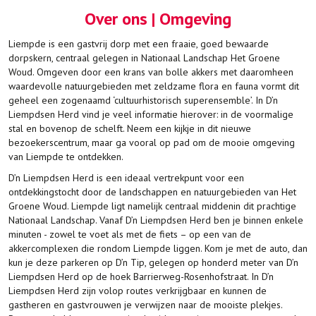
Over ons | Omgeving
Liempde is een gastvrij dorp met een fraaie, goed bewaarde
dorpskern, centraal gelegen in Nationaal Landschap Het Groene
Woud. Omgeven door een krans van bolle akkers met daaromheen
waardevolle natuurgebieden met zeldzame flora en fauna vormt dit
geheel een zogenaamd ‘cultuurhistorisch superensemble’. In D’n
Liempdsen Herd vind je veel informatie hierover: in de voormalige
stal en bovenop de schelft. Neem een kijkje in dit nieuwe
bezoekerscentrum, maar ga vooral op pad om de mooie omgeving
van Liempde te ontdekken.
D’n Liempdsen Herd is een ideaal vertrekpunt voor een
ontdekkingstocht door de landschappen en natuurgebieden van Het
Groene Woud. Liempde ligt namelijk centraal middenin dit prachtige
Nationaal Landschap. Vanaf D’n Liempdsen Herd ben je binnen enkele
minuten - zowel te voet als met de fiets – op een van de
akkercomplexen die rondom Liempde liggen. Kom je met de auto, dan
kun je deze parkeren op D’n Tip, gelegen op honderd meter van D’n
Liempdsen Herd op de hoek Barrierweg-Rosenhofstraat. In D’n
Liempdsen Herd zijn volop routes verkrijgbaar en kunnen de
gastheren en gastvrouwen je verwijzen naar de mooiste plekjes.