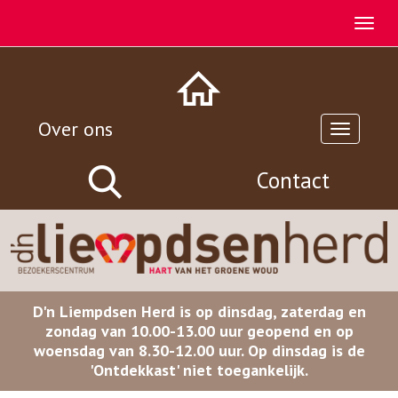
Over ons
Contact
D'n Liempdsen Herd is op dinsdag, zaterdag en
zondag van 10.00-13.00 uur geopend en op
woensdag van 8.30-12.00 uur. Op dinsdag is de
'Ontdekkast' niet toegankelijk.