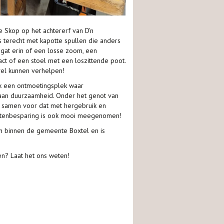
 Skop op het achtererf van D'n
 terecht met kapotte spullen die anders
at erin of een losse zoom, een
act of een stoel met een loszittende poot.
uvel kunnen verhelpen!
ok een ontmoetingsplek waar
aan duurzaamheid. Onder het genot van
er samen voor dat met hergebruik en
stenbesparing is ook mooi meegenomen!
en binnen de gemeente Boxtel en is
en? Laat het ons weten!