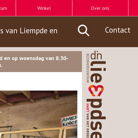
rum
Winkel
Over ons
Contact
rs van Liempde en
nd en op woensdag van 8.30-
.