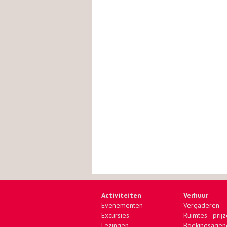
Activiteiten
Verhuur
Evenementen
Vergaderen
Excursies
Ruimtes - prij
Lezingen
Boekingsagen