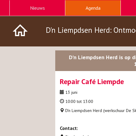
Nieuws
Agenda
D'n Liempdsen Herd: Ontmo
D'n Liempdsen Herd is op d
Repair Café Liempde
13 juni
10:00 tot 13:00
D'n Liempdsen Herd (werkschuur De S
Contact: