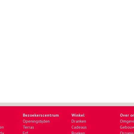
Bezoekerscentrum
Winkel
Over o
Openingstijden
Dranken
Omgevi
zen
Terras
Cadeaus
Gebou
da
Erf
Boeken
Organis