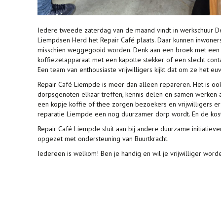
Iedere tweede zaterdag van de maand vindt in werkschuur De
Liempdsen Herd het Repair Café plaats. Daar kunnen inwoners
misschien weggegooid worden. Denk aan een broek met een g
koffiezetapparaat met een kapotte stekker of een slecht cont
Een team van enthousiaste vrijwilligers kijkt dat om ze het e
Repair Café Liempde is meer dan alleen repareren. Het is o
dorpsgenoten elkaar treffen, kennis delen en samen werken 
een kopje koffie of thee zorgen bezoekers en vrijwilligers 
reparatie Liempde een nog duurzamer dorp wordt. En de ko
Repair Café Liempde sluit aan bij andere duurzame initiatiev
opgezet met ondersteuning van Buurtkracht.
Iedereen is welkom! Ben je handig en wil je vrijwilliger word