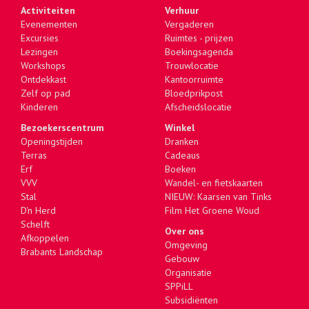
Activiteiten
Verhuur
Evenementen
Vergaderen
Excursies
Ruimtes - prijzen
Lezingen
Boekingsagenda
Workshops
Trouwlocatie
Ontdekkast
Kantoorruimte
Zelf op pad
Bloedprikpost
Kinderen
Afscheidslocatie
Bezoekerscentrum
Winkel
Openingstijden
Dranken
Terras
Cadeaus
Erf
Boeken
VVV
Wandel- en fietskaarten
Stal
NIEUW: Kaarsen van Tinks
D'n Herd
Film Het Groene Woud
Schelft
Over ons
Afkoppelen
Omgeving
Brabants Landschap
Gebouw
Organisatie
SPPiLL
Subsidiënten