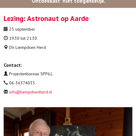
'Ontdekkast' niet toegankelijk.
Lezing: Astronaut op Aarde
25 september
19:30 tot 21:30
D'n Liempdsen Herd
Contact:
Projectenbureau SPPiLL
06-36374035
info@liempdsenherd.nl