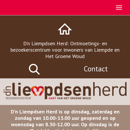
D'n Liempdsen Herd: Ontmoetings- en
bezoekerscentrum voor inwoners van Liempde en
Het Groene Woud
Contact
D'n Liempdsen Herd is op dinsdag, zaterdag en
zondag van 10.00-13.00 uur geopend en op
woensdag van 8.30-12.00 uur. Op dinsdag is de