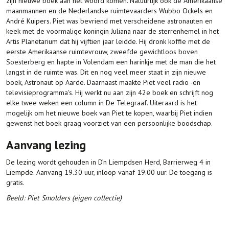
zijn nieuwe boek aan het woord komen. Natuurlijk ook de Amerikaanse
maanmannen en de Nederlandse ruimtevaarders Wubbo Ockels en
André Kuipers. Piet was bevriend met verscheidene astronauten en
keek met de voormalige koningin Juliana naar de sterrenhemel in het
Artis Planetarium dat hij vijftien jaar leidde. Hij dronk koffie met de
eerste Amerikaanse ruimtevrouw, zweefde gewichtloos boven
Soesterberg en hapte in Volendam een harinkje met de man die het
langst in de ruimte was. Dit en nog veel meer staat in zijn nieuwe
boek, Astronaut op Aarde. Daarnaast maakte Piet veel radio -en
televisieprogramma's. Hij werkt nu aan zijn 42e boek en schrijft nog
elke twee weken een column in De Telegraaf. Uiteraard is het
mogelijk om het nieuwe boek van Piet te kopen, waarbij Piet indien
gewenst het boek graag voorziet van een persoonlijke boodschap.
Aanvang lezing
De lezing wordt gehouden in D’n Liempdsen Herd, Barrierweg 4 in
Liempde. Aanvang 19.30 uur, inloop vanaf 19.00 uur. De toegang is
gratis.
Beeld: Piet Smolders (eigen collectie)